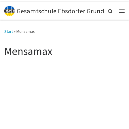
Zum Inhalt springen
Gesamtschule Ebsdorfer Grund
Search
Me
Start
»
Mensamax
Mensamax