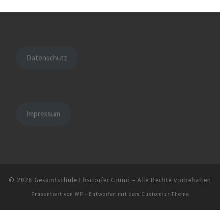
Datenschutz
Impressum
© 2026
Gesamtschule Ebsdorfer Grund
– Alle Rechte vorbehalten
Präsentiert von
WP
– Entworfen mit dem
Customizr-Theme