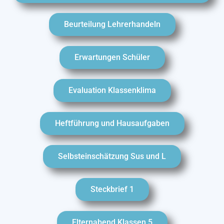
Beurteilung Lehrerhandeln
Erwartungen Schüler
Evaluation Klassenklima
Heftführung und Hausaufgaben
Selbsteinschätzung Sus und L
Steckbrief 1
Elternabend Klassen 5